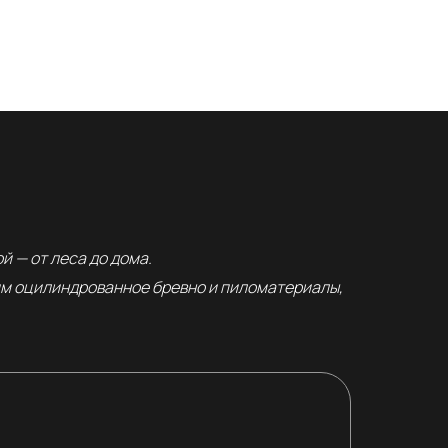
й — от леса до дома.
им оцилиндрованное бревно и пиломатериалы,