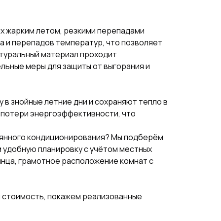
их жарким летом, резкими перепадами
а и перепадов температур, что позволяет
атуральный материал проходит
льные меры для защиты от выгорания и
в знойные летние дни и сохраняют тепло в
 потери энергоэффективности, что
тоянного кондиционирования? Мы подберём
м удобную планировку с учётом местных
лнца, грамотное расположение комнат с
ем стоимость, покажем реализованные