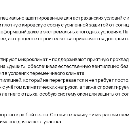
пециально адаптированные для астраханских условий с 
 плотную кировскую сосну с усиленной защитой от солнц
деформаций даже в экстремальных погодных условиях. Н
ве, а в процессе строительства применяются дополните
лируют микроклимат – поддерживают приятную прохладу 
ина «дышит», обеспечивая естественную вентиляцию без
я в условиях переменчивого климата.
нтиляцией, который не перегревается и не требует пос
 с учётом климатических нагрузок, а также спроектируе
 летнего отдыха, особую систему окон для защиты от со
фортно в любой сезон. Оставьте заявку – и мы рассчита
именно для вашего участка.