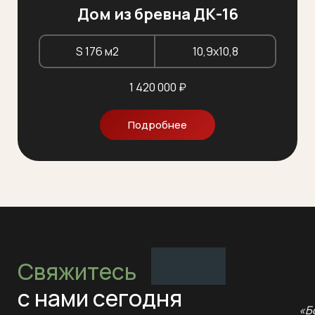
Дом из бревна ДК-16
S 176 м2
10,9х10,8
1 420 000 ₽
Подробнее
Свяжитесь
с нами сегодня
«Б