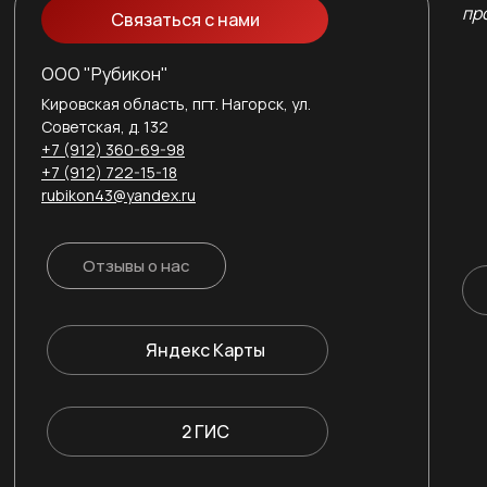
пр
Связаться с нами
ООО "Рубикон"
Кировская область, пгт. Нагорск, ул.
Советская, д. 132
+7 (912) 360-69-98
+7 (912) 722-15-18
rubikon43@yandex.ru
Отзывы о нас
Яндекс Карты
2 ГИС