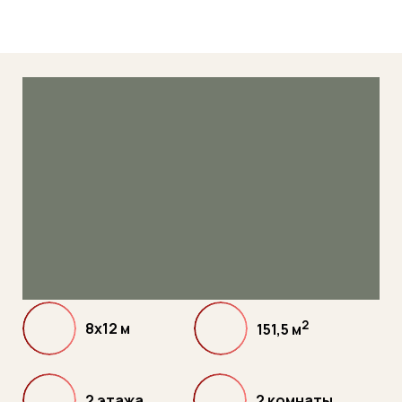
2
8х12 м
151,5
м
2 этажа
2 комнаты