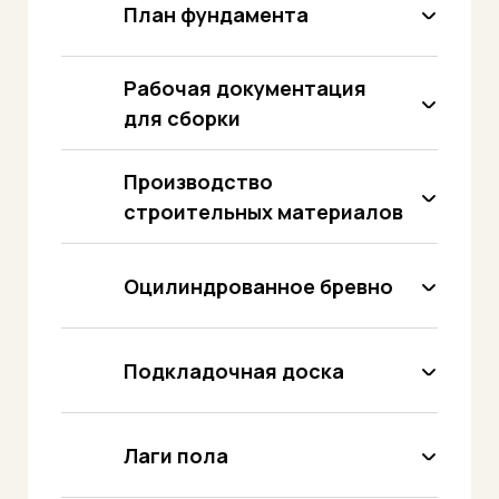
План фундамента
Рабочая документация
для сборки
Производство
строительных материалов
Оцилиндрованное бревно
оцилиндрованное бревно
нужного диаметра, длины и
формы
Подкладочная доска
весь необходимый пиломатериал
(доска, брус)
комплектуем ваш заказ
Лаги пола
сопутствующими материалами,
необходимыми для сборки.