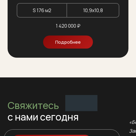
S 176 м2
10,9х10,8
1 420 000 ₽
Подробнее
Свяжитесь
с нами сегодня
«Б
За